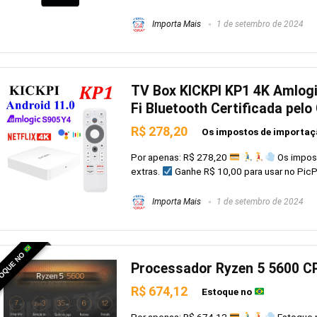
Importa Mais
1 de setembro de 2024
TV Box KICKPI KP1 4K Amlo
Fi Bluetooth Certificada pelo
R$ 278,20
Os impostos de importaçã
Por apenas: R$ 278,20
Os impost
extras.
Ganhe R$ 10,00 para usar no PicPay
Importa Mais
1 de setembro de 2024
OQUE NO
Processador Ryzen 5 5600 C
R$ 674,12
Estoque no
Por apenas: R$ 674,12
Estoque 