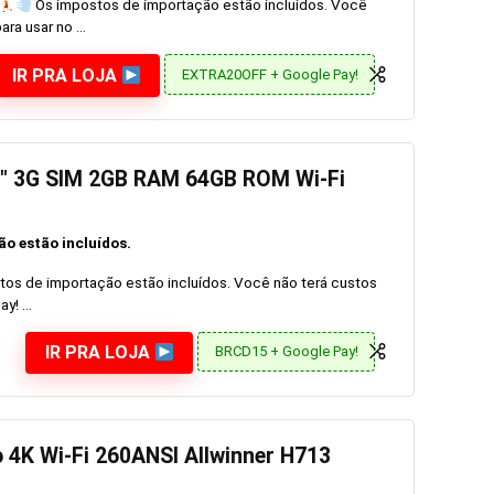
Os impostos de importação estão incluídos. Você
ra usar no ...
IR PRA LOJA
EXTRA20OFF + Google Pay!
1″ 3G SIM 2GB RAM 64GB ROM Wi-Fi
o estão incluídos.
os de importação estão incluídos. Você não terá custos
! ...
IR PRA LOJA
BRCD15 + Google Pay!
 4K Wi-Fi 260ANSI Allwinner H713