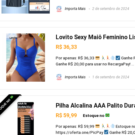
Importa Mais
2 de setembro de 2024
Lovito Sexy Maiô Feminino L
R$ 36,33
Por apenas: R$ 36,33
Ganhe R
Ganhe R$ 20,00 para usar no RecargaPay! ...
Importa Mais
1 de setembro de 2024
OQUE NO
Pilha Alcalina AAA Palito Dur
R$ 59,99
Estoque no
Por apenas: R$ 59,99
Estoque n
https://oferta.one/PicPay
Ganhe R$ 20,00