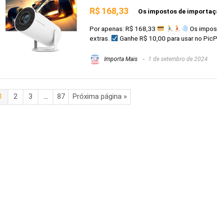
R$ 168,33
Os impostos de importaçã
Por apenas: R$ 168,33
Os impost
extras.
Ganhe R$ 10,00 para usar no PicPay
Importa Mais
1 de setembro de 2024
1
2
3
…
87
Próxima página »