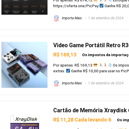
https://oferta.one/PicPay
Ganhe R$ 20,00
Importa Mais
1 de setembro de 2024
Video Game Portátil Retro R3
R$ 169,13
Os impostos de importaçã
Por apenas: R$ 169,13
Os impost
extras.
Ganhe R$ 10,00 para usar no PicPay
Importa Mais
1 de setembro de 2024
Cartão de Memória Xraydisk
R$ 11,28 Cada levando 6
Os imp