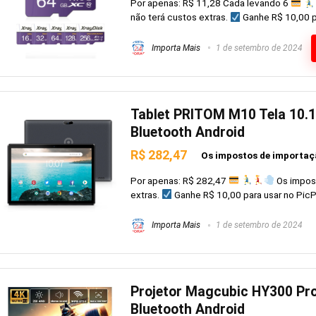
Por apenas: R$ 11,28 Cada levando 6
não terá custos extras.
Ganhe R$ 10,00 pa
Importa Mais
1 de setembro de 2024
Tablet PRITOM M10 Tela 10.
Bluetooth Android
R$ 282,47
Os impostos de importaçã
Por apenas: R$ 282,47
Os impost
extras.
Ganhe R$ 10,00 para usar no PicPay
Importa Mais
1 de setembro de 2024
Projetor Magcubic HY300 Pro
Bluetooth Android