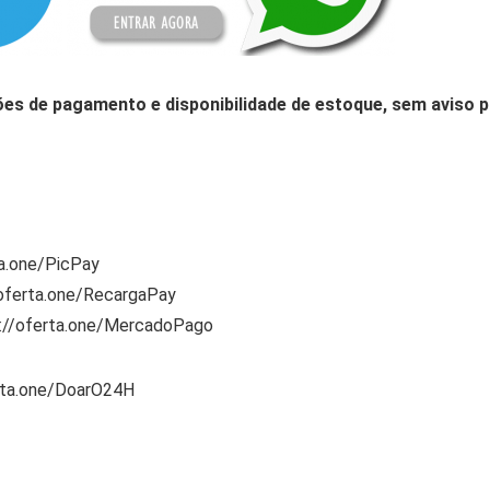
ões de pagamento e disponibilidade de estoque, sem aviso p
ta.one/PicPay
/oferta.one/RecargaPay
s://oferta.one/MercadoPago
rta.one/DoarO24H