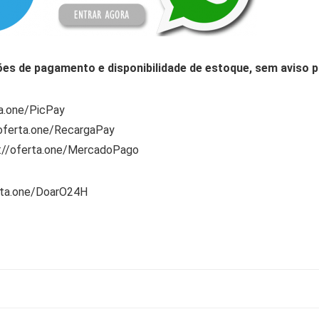
ões de pagamento e disponibilidade de estoque, sem aviso p
ta.one/PicPay
/oferta.one/RecargaPay
s://oferta.one/MercadoPago
rta.one/DoarO24H