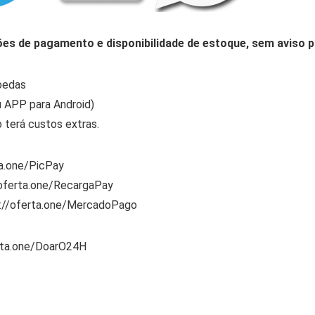
ões de pagamento e disponibilidade de estoque, sem aviso p
oedas
 APP para Android)
 terá custos extras.
ta.one/PicPay
/oferta.one/RecargaPay
s://oferta.one/MercadoPago
rta.one/DoarO24H