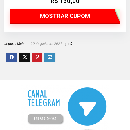
R$ 130,00
MOSTRAR CUPOM
Importa Mais
29 de junho de 2021
0