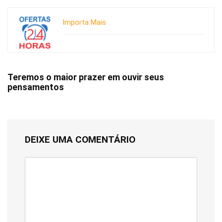
Importa Mais
Teremos o maior prazer em ouvir seus
pensamentos
DEIXE UMA COMENTÁRIO