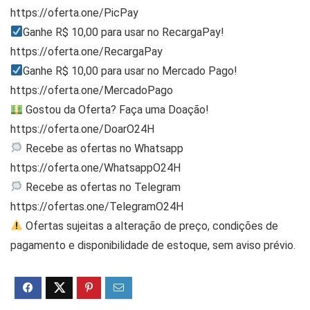
https://oferta.one/PicPay
Ganhe R$ 10,00 para usar no RecargaPay!
https://oferta.one/RecargaPay
Ganhe R$ 10,00 para usar no Mercado Pago!
https://oferta.one/MercadoPago
Gostou da Oferta? Faça uma Doação!
https://oferta.one/DoarO24H
Recebe as ofertas no Whatsapp
https://oferta.one/WhatsappO24H
Recebe as ofertas no Telegram
https://ofertas.one/TelegramO24H
Ofertas sujeitas a alteração de preço, condições de
pagamento e disponibilidade de estoque, sem aviso prévio.