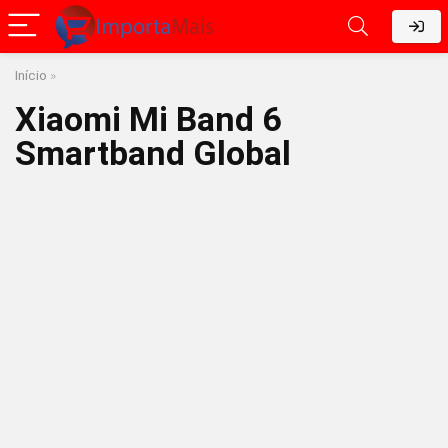
Início
»
Xiaomi Mi Band 6
Smartband Global