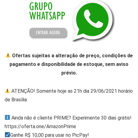
Ofertas sujeitas a alteração de preço, condições de
pagamento e disponibilidade de estoque, sem aviso
prévio.
ATENÇÃO! Somente hoje as 21h dia 29/06/2021 horário
de Brasília.
Ainda não é cliente PRIME? Experimente 30 dias grátis!
https://oferta.one/AmazonPrime
Ganhe R$ 10,00 para usar no PicPay!