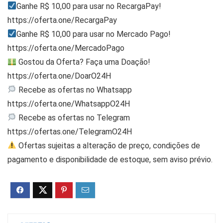
Ganhe R$ 10,00 para usar no RecargaPay!
https://oferta.one/RecargaPay
Ganhe R$ 10,00 para usar no Mercado Pago!
https://oferta.one/MercadoPago
Gostou da Oferta? Faça uma Doação!
https://oferta.one/DoarO24H
Recebe as ofertas no Whatsapp
https://oferta.one/WhatsappO24H
Recebe as ofertas no Telegram
https://ofertas.one/TelegramO24H
Ofertas sujeitas a alteração de preço, condições de
pagamento e disponibilidade de estoque, sem aviso prévio.