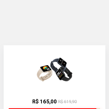
R$ 165,00
R$ 619,90