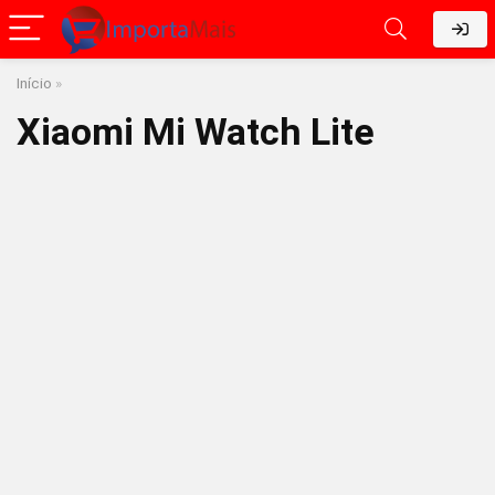
Início
»
Xiaomi Mi Watch Lite