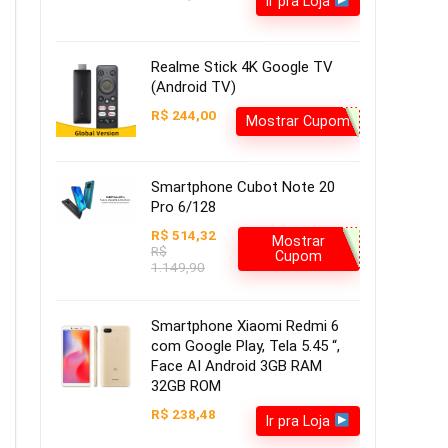
Ir pra Loja
Realme Stick 4K Google TV
(Android TV)
R$ 244,00
Mostrar Cupom
Smartphone Cubot Note 20
Pro 6/128
R$ 514,32
Mostrar
R$
Cupom
1.149,90
Smartphone Xiaomi Redmi 6
com Google Play, Tela 5.45 “,
Face AI Android 3GB RAM
32GB ROM
R$ 238,48
Ir pra Loja