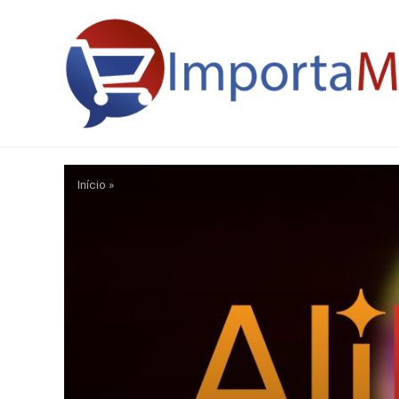
Início
»