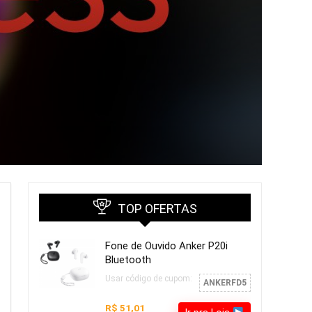
TOP OFERTAS
Fone de Ouvido Anker P20i
Bluetooth
Usar código de cupom:
ANKERFD5
R$ 51,01