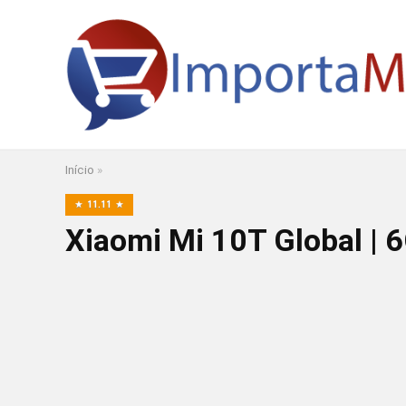
Início
»
11.11
Xiaomi Mi 10T Global |