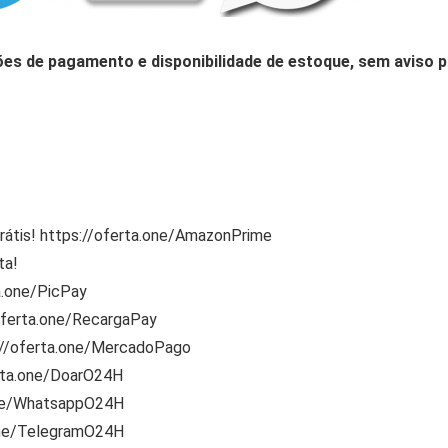
ões de pagamento e disponibilidade de estoque, sem aviso p
rátis! https://oferta.one/AmazonPrime
ta!
a.one/PicPay
/oferta.one/RecargaPay
s://oferta.one/MercadoPago
rta.one/DoarO24H
one/WhatsappO24H
one/TelegramO24H