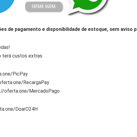
ões de pagamento e disponibilidade de estoque, sem aviso p
edas!
 terá custos extras.
ta.one/PicPay
/oferta.one/RecargaPay
s://oferta.one/MercadoPago
rta.one/DoarO24H