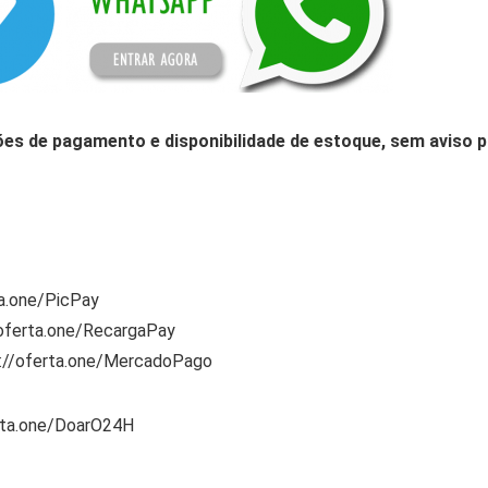
ões de pagamento e disponibilidade de estoque, sem aviso p
ta.one/PicPay
/oferta.one/RecargaPay
s://oferta.one/MercadoPago
rta.one/DoarO24H