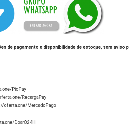
ões de pagamento e disponibilidade de estoque, sem aviso p
ta.one/PicPay
/oferta.one/RecargaPay
s://oferta.one/MercadoPago
rta.one/DoarO24H