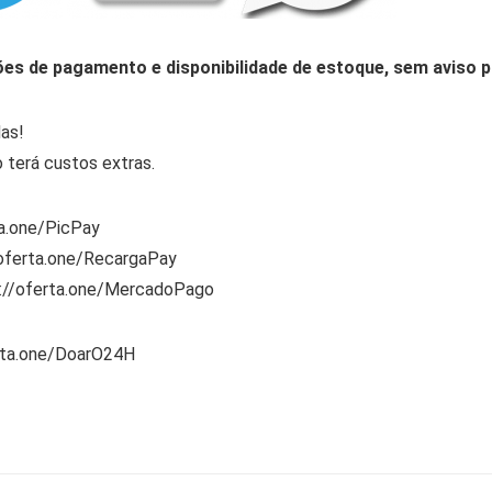
ões de pagamento e disponibilidade de estoque, sem aviso p
as!
 terá custos extras.
ta.one/PicPay
/oferta.one/RecargaPay
s://oferta.one/MercadoPago
rta.one/DoarO24H