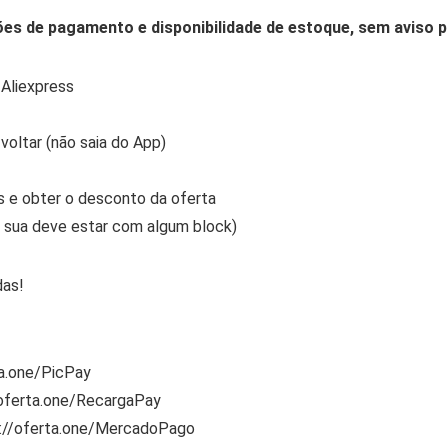
ões de pagamento e disponibilidade de estoque, sem aviso p
 Aliexpress
 voltar (não saia do App)
s e obter o desconto da oferta
a sua deve estar com algum block)
as!
ta.one/PicPay
/oferta.one/RecargaPay
s://oferta.one/MercadoPago