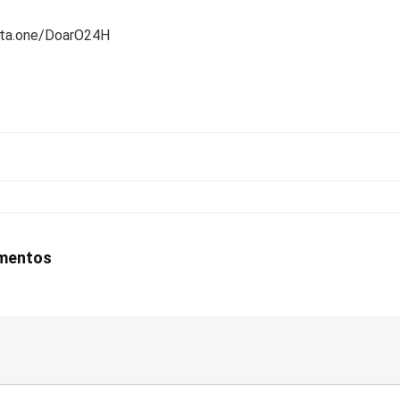
rta.one/DoarO24H
amentos