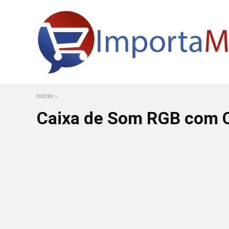
Início
»
Caixa de Som RGB com C