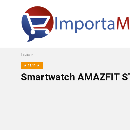
Início
»
11.11
Smartwatch AMAZFIT STR