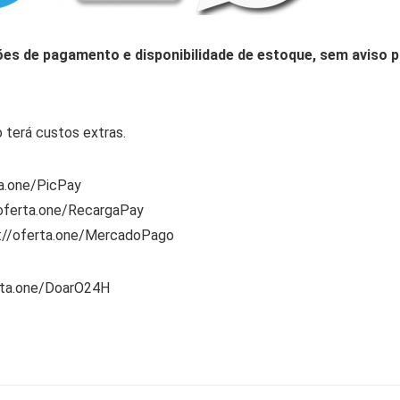
ões de pagamento e disponibilidade de estoque, sem aviso p
 terá custos extras.
ta.one/PicPay
/oferta.one/RecargaPay
s://oferta.one/MercadoPago
rta.one/DoarO24H