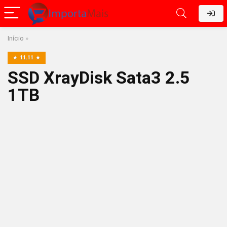
Início
»
11.11
SSD XrayDisk Sata3 2.5
1TB