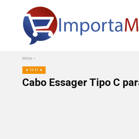
Início
»
11.11
Cabo Essager Tipo C pa