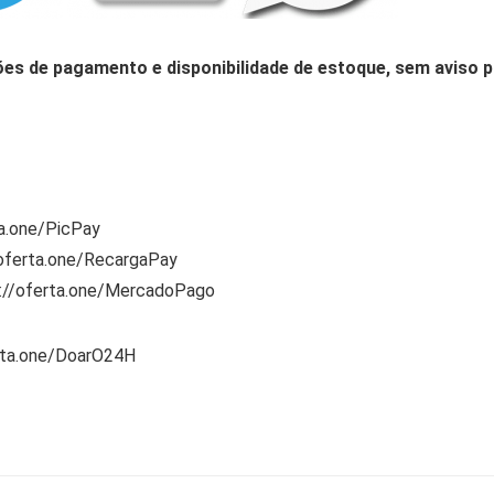
ões de pagamento e disponibilidade de estoque, sem aviso p
ta.one/PicPay
/oferta.one/RecargaPay
s://oferta.one/MercadoPago
rta.one/DoarO24H