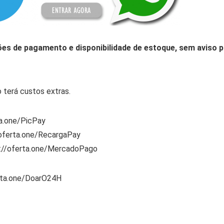
ões de pagamento e disponibilidade de estoque, sem aviso p
 terá custos extras.
ta.one/PicPay
/oferta.one/RecargaPay
s://oferta.one/MercadoPago
rta.one/DoarO24H