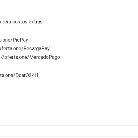
 terá custos extras.
ta.one/PicPay
/oferta.one/RecargaPay
s://oferta.one/MercadoPago
rta.one/DoarO24H