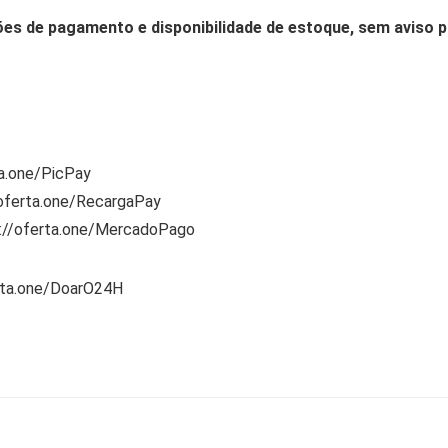
ões de pagamento e disponibilidade de estoque, sem aviso p
ta.one/PicPay
/oferta.one/RecargaPay
s://oferta.one/MercadoPago
rta.one/DoarO24H