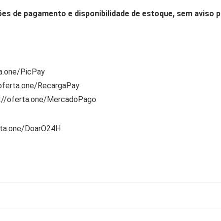
ões de pagamento e disponibilidade de estoque, sem aviso p
ta.one/PicPay
/oferta.one/RecargaPay
s://oferta.one/MercadoPago
rta.one/DoarO24H