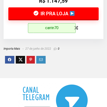
R$ 1.147,59
IR PRA LOJA
carrin70
Importa Mais
27 de junho de 2022
0