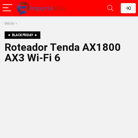
Início
»
BLACK FRIDAY
Roteador Tenda AX1800
AX3 Wi-Fi 6