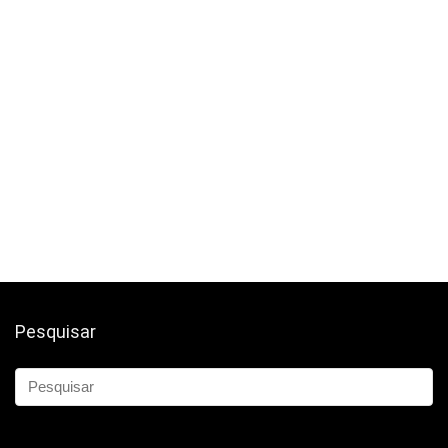
Pesquisar