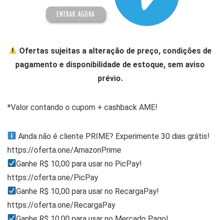
Ofertas sujeitas a alteração de preço, condições de
pagamento e disponibilidade de estoque, sem aviso
prévio.
*Valor contando o cupom + cashback AME!
Ainda não é cliente PRIME? Experimente 30 dias grátis!
https://oferta.one/AmazonPrime
Ganhe R$ 10,00 para usar no PicPay!
https://oferta.one/PicPay
Ganhe R$ 10,00 para usar no RecargaPay!
https://oferta.one/RecargaPay
Ganhe R$ 10,00 para usar no Mercado Pago!