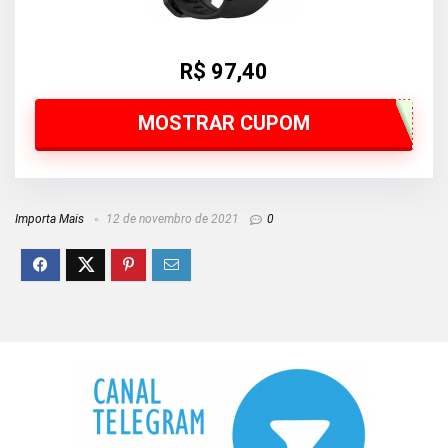
R$ 97,40
MOSTRAR CUPOM
Importa Mais
12 de novembro de 2021
0