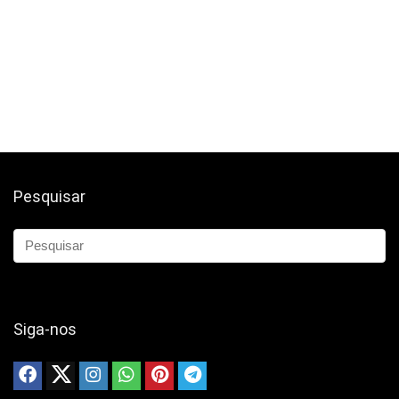
Pesquisar
Siga-nos