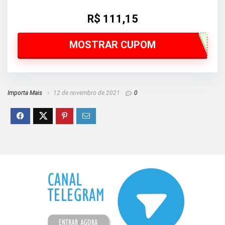
R$ 111,15
MOSTRAR CUPOM
Importa Mais
12 de novembro de 2021
0