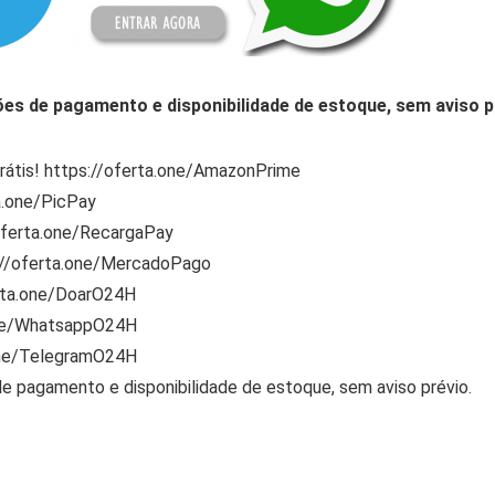
ões de pagamento e disponibilidade de estoque, sem aviso p
rátis! https://oferta.one/AmazonPrime
a.one/PicPay
/oferta.one/RecargaPay
s://oferta.one/MercadoPago
rta.one/DoarO24H
one/WhatsappO24H
one/TelegramO24H
de pagamento e disponibilidade de estoque, sem aviso prévio.