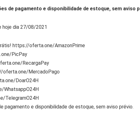
ões de pagamento e disponibilidade de estoque, sem aviso p
e hoje dia 27/08/2021
rátis! https://oferta.one/AmazonPrime
a.one/PicPay
/oferta.one/RecargaPay
s://oferta.one/MercadoPago
rta.one/DoarO24H
one/WhatsappO24H
one/TelegramO24H
de pagamento e disponibilidade de estoque, sem aviso prévio.